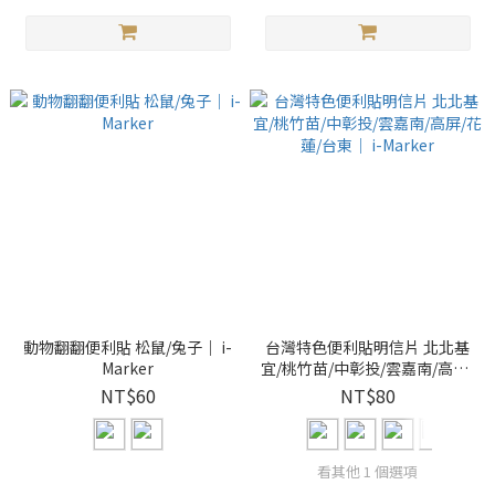
動物翻翻便利貼 松鼠/兔子｜ i-
台灣特色便利貼明信片 北北基
Marker
宜/桃竹苗/中彰投/雲嘉南/高屏/
花蓮/台東｜ i-Marker
NT$60
NT$80
看其他 1 個選項