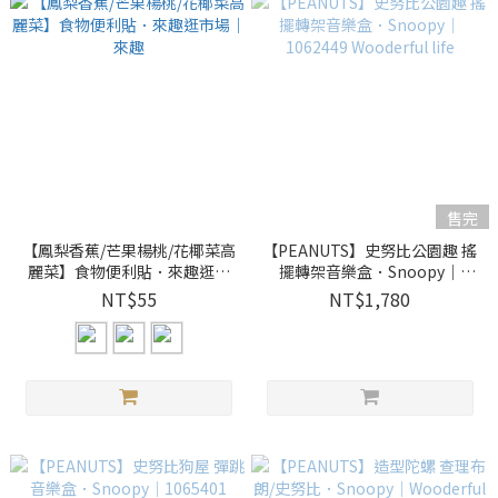
售完
【鳳梨香蕉/芒果楊桃/花椰菜高
【PEANUTS】史努比公園趣 搖
麗菜】食物便利貼．來趣逛市
擺轉架音樂盒．Snoopy｜
場｜來趣
1062449 Wooderful life
NT$55
NT$1,780