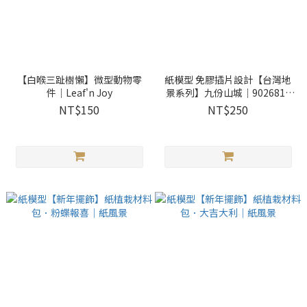
【白喉三趾樹懶】微型動物零
紙模型 免膠插片設計【台灣地
件｜Leaf'n Joy
景系列】九份山城｜9026810
紙風景
NT$150
NT$250