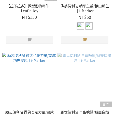
【拉不拉多】微型動物零件｜
佛系便利貼 躺平主義/相由薪生
Leaf'n Joy
｜i-Marker
NT$150
NT$50
售完
勵志便利貼 微笑也是力量/要成
厭世便利貼 早畜晚歸/薪盡自然