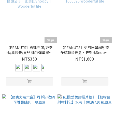
售完
售完
【PEANUTS】查理布朗/史努
【PEANUTS】史努比與謝勒德
比/奧拉夫/貝兒 迷你彈簧擺飾
多旋轉音樂盒．史努比Snoopy
彈簧搖頭公仔．史努比Snoopy
｜1060596 Wooderful life
NT$350
NT$1,680
｜Wooderful life