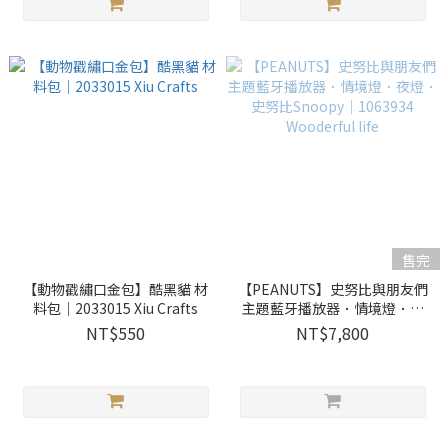
售完
【動物戳繡口金包】酷黑貓 材
【PEANUTS】史努比與朋友們
料包｜2033015 Xiu Crafts
主題藍牙播放器．情境燈．夜
燈．史努比Snoopy｜1063934
NT$550
NT$7,800
Wooderful life