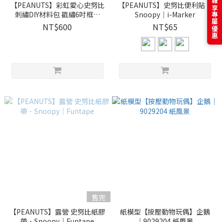
訂閱電子報享專屬優惠
【PEANUTS】彩虹愛心史努比
【PEANUTS】史努比便利貼．
刺繡DIY材料包 戳繡6吋框．
Snoopy｜i-Marker
Snoopy｜2033019 Xiu Crafts
NT$600
NT$65
售完
【PEANUTS】露營 史努比紙膠
紙模型【按壓動物玩偶】企鵝
帶．Snoopy｜Funtape
｜9029204 紙風景