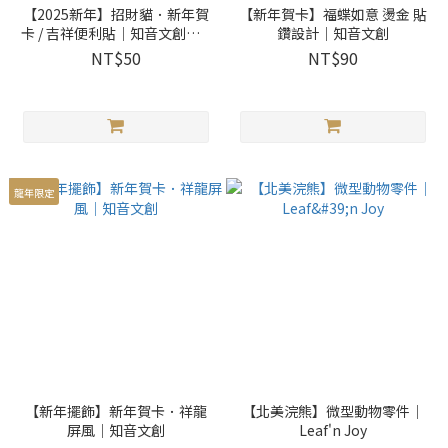
【2025新年】招財貓．新年賀
【新年賀卡】福蝶如意 燙金 貼
卡 / 吉祥便利貼｜知音文創．i-
鑽設計｜知音文創
Marker
NT$50
NT$90
龍年限定
【新年擺飾】新年賀卡．祥龍
【北美浣熊】微型動物零件｜
屏風｜知音文創
Leaf'n Joy