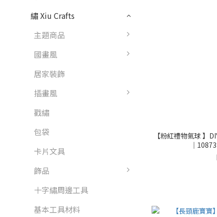
繡 Xiu Crafts
主題商品
國畫風
居家裝飾
插畫風
戳繡
包袋
【粉紅禮物氣球 】D
｜108732
卡片文具
飾品
十字繡周邊工具
基本工具材料