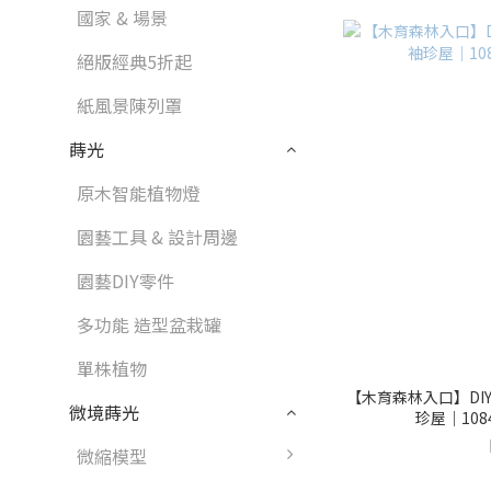
國家 & 場景
絕版經典5折起
紙風景陳列罩
蒔光
原木智能植物燈
園藝工具 & 設計周邊
園藝DIY零件
多功能 造型盆栽罐
單株植物
【木育森林入口】DI
微境蒔光
珍屋｜10849
微縮模型