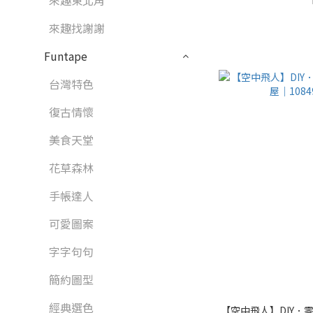
來趣東北角
來趣找謝謝
Funtape
台灣特色
復古情懷
美食天堂
花草森林
手帳達人
可愛圖案
字字句句
簡約圖型
經典選色
【空中飛人】DIY．