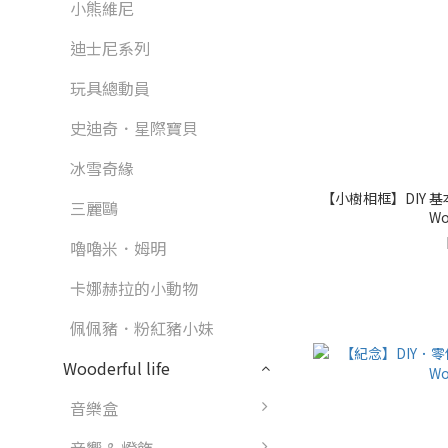
小熊維尼
迪士尼系列
玩具總動員
史迪奇．星際寶貝
冰雪奇緣
【小樹相框】DIY 基
三麗鷗
Wo
嚕嚕米．姆明
卡娜赫拉的小動物
佩佩豬．粉紅豬小妹
Wooderful life
音樂盒