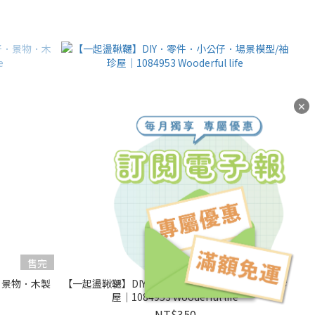
✕
售完
．景物．木製
【一起盪鞦韆】DIY．零件．小公仔．場景模型/袖珍
屋｜1084953 Wooderful life
NT$350