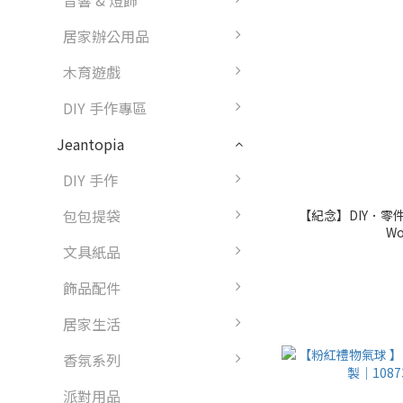
音響 & 燈飾
居家辦公用品
木育遊戲
DIY 手作專區
Jeantopia
DIY 手作
包包提袋
【紀念】DIY．零件
Wo
文具紙品
飾品配件
居家生活
香氛系列
派對用品