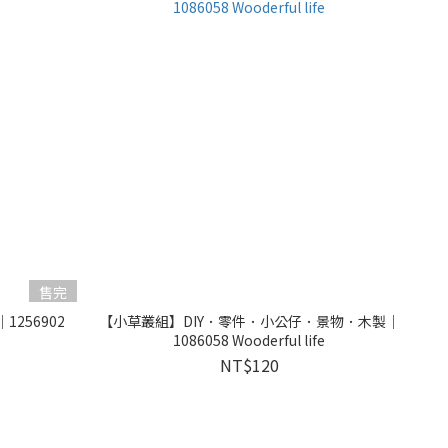
售完
256902
【小草叢組】DIY．零件．小公仔．景物．木製｜
1086058 Wooderful life
NT$120