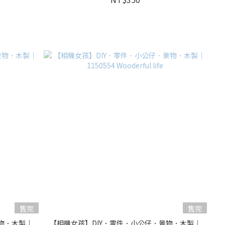
售完
售完
物．木製｜
【相機女孩】DIY．零件．小公仔．景物．木製｜