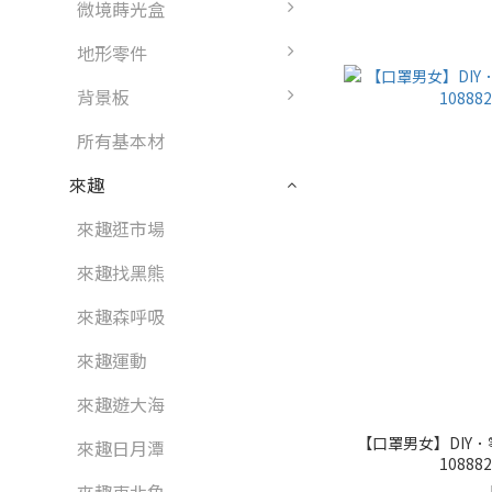
微境蒔光盒
地形零件
背景板
所有基本材
來趣
來趣逛市場
來趣找黑熊
來趣森呼吸
來趣運動
來趣遊大海
【口罩男女】DIY
來趣日月潭
1088825