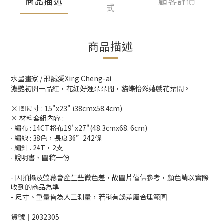
商品描述
顧客評價
式
商品描述
水墨畫家 / 邢誠愛Xing Cheng-ai
濃艷初開一品紅，花紅好運朵朵開，貓蝶怡然嬉戲花葉間。
× 圖尺寸 : 15"x23" (38cmx58.4cm)
× 材料套組內容 :
∙ 繡布 : 14CT格布19"x27"(48.3cmx68. 6cm)
∙ 繡線 : 38色，長度36”242條
∙ 繡針 : 24T，2支
∙ 說明書、圖稿一份
- 因拍攝及螢幕會產生些微色差，故圖片僅供參考，顏色請以實際
收到的商品為準
- 尺寸、重量皆為人工測量，若稍有誤差屬合理範圍
貨號│2032305