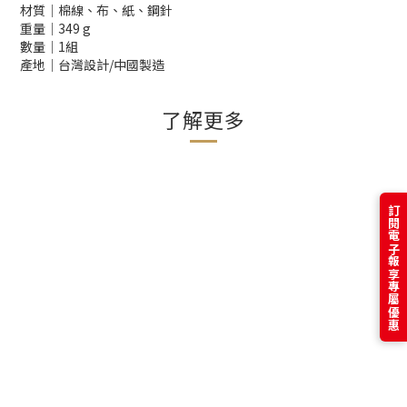
材質│棉線、布、紙、鋼針
重量│349 g
數量│1組
產地│台灣設計/中國製造
了解更多
訂閱電子報享專屬優惠