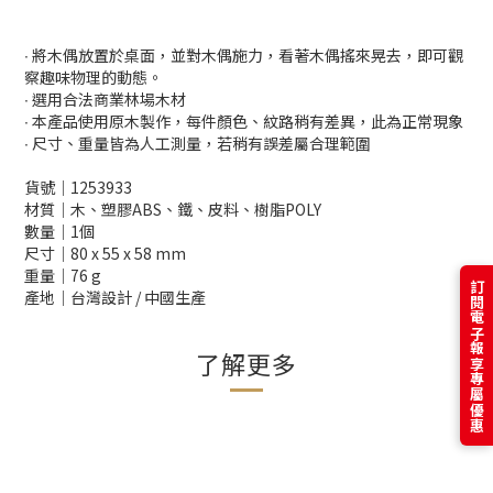
∙ 將木偶放置於桌面，並對木偶施力，看著木偶搖來晃去，即可觀
察趣味物理的動態。
∙ 選用合法商業林場木材
∙ 本產品使用原木製作，每件顏色、紋路稍有差異，此為正常現象
∙ 尺寸、重量皆為人工測量，若稍有誤差屬合理範圍
貨號│1253933
材質│木、塑膠ABS、鐵、皮料、樹脂POLY
數量│1個
尺寸│80 x 55 x 58 mm
重量│76 g
訂閱電子報享專屬優惠
產地│台灣設計 / 中國生產
了解更多