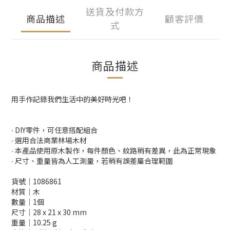
送貨及付款方
商品描述
顧客評價
式
商品描述
用手作記錄我們生活中的美好時光吧！
∙ DIY零件，可任意搭配組合
∙ 選用合法商業林場木材
∙ 本產品使用原木製作，每件顏色、紋路稍有差異，此為正常現象
∙ 尺寸、重量皆為人工測量，若稍有誤差屬合理範圍
貨號│1086861
材質│木
數量│1個
尺寸│28 x 21 x 30 mm
重量│10.25 g