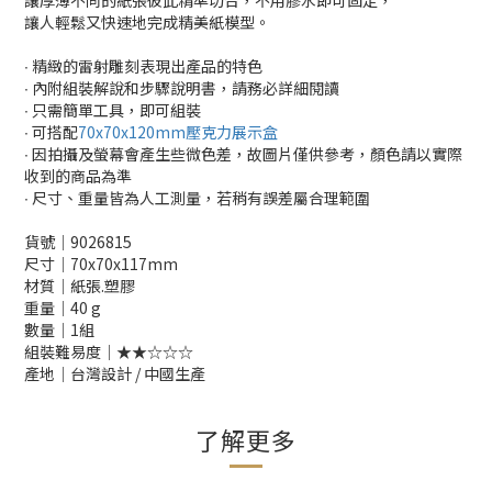
讓厚薄不同的紙張彼此精準切合，不用膠水即可固定，
讓人輕鬆又快速地完成精美紙模型。
∙ 精緻的雷射雕刻表現出產品的特色
∙ 內附組裝解說和步驟說明書，請務必詳細閱讀
∙ 只需簡單工具，即可組裝
∙ 可搭配
70x70x120mm壓克力展示盒
∙ 因拍攝及螢幕會產生些微色差，故圖片僅供參考，顏色請以實際
收到的商品為準
∙ 尺寸、重量皆為人工測量，若稍有誤差屬合理範圍
貨號│9026815
尺寸│70x70x117mm
材質│紙張.塑膠
重量│40 g
數量│1組
組裝難易度│★★☆☆☆
產地│台灣設計 / 中國生產
了解更多