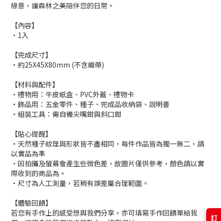
綠意，讓森林之美陪伴您的日常。
【內容】
・1入
【完成尺寸】
・約25X45X80mm (不含織帶)
【材料與配件】
・禮物用：牛皮紙盒、PVC外蓋、禮物卡
・飾品用：五金零件、種子、完成品收納袋、說明書
・組裝工具：需自備尖嘴鉗與斜口鉗
【貼心提醒】
・天然種子紋理與形狀皆不盡相同，每件作品皆為獨一無二，請
以實品為準
・因拍攝及螢幕會產生些微色差，故圖片僅供參考，顏色請以實
際收到的商品為。
・尺寸為人工測量，若稍有誤差屬合理範圍。
【體驗回饋】
若您有手作上的感受想與我們分享，亦可填寫手作回饋單給我