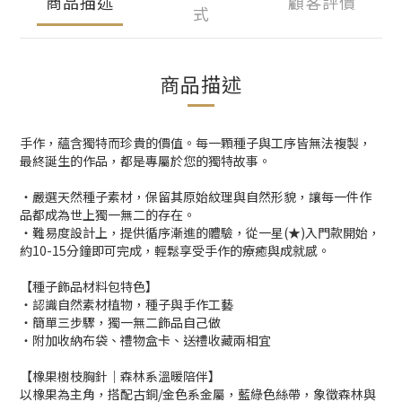
商品描述
顧客評價
式
商品描述
手作，蘊含獨特而珍貴的價值。每一顆種子與工序皆無法複製，
最終誕生的作品，都是專屬於您的獨特故事。
・嚴選天然種子素材，保留其原始紋理與自然形貌，讓每一件作
品都成為世上獨一無二的存在。
・難易度設計上，提供循序漸進的體驗，從一星(★)入門款開始，
約10-15分鐘即可完成，輕鬆享受手作的療癒與成就感。
【種子飾品材料包特色】
・認識自然素材植物，種子與手作工藝
・簡單三步驟，獨一無二飾品自己做
・附加收納布袋、禮物盒卡、送禮收藏兩相宜
【橡果樹枝胸針｜森林系溫暖陪伴】
以橡果為主角，搭配古銅/金色系金屬，藍綠色絲帶，象徵森林與