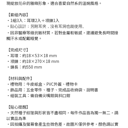
現綻放花朵的雅緻形象，適合喜愛自然系的溫婉風格。
【套組內容】
・1組3入：耳環2入＋項鍊1入
・
貼心設計：另附耳夾，沒有耳洞也能使用。
・因非醫療等級抗敏材質，若對金屬較敏感，建議避免長時間接
觸汗水或配戴睡覺。
【完成尺寸】
・耳環：約18×53×18 mm
・項鍊：約18×270×18 mm
・鍊長：約550 mm
【材料與配件】
・禮物用：牛皮紙盒、PVC外蓋、禮物卡
・飾品用：五金零件、種子、完成品收納袋、說明書
・組裝工具：需自備尖嘴鉗與斜口鉗
【貼心提醒】
・天然種子紋理與形狀皆不盡相同，每件作品皆為獨一無二，請
以實品為準
・因拍攝及螢幕會產生些微色差，故圖片僅供參考，顏色請以實