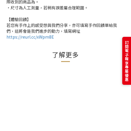
際收到的商品為。
・尺寸為人工測量，若稍有誤差屬合理範圍。
【體驗回饋】
若您有手作上的感受想與我們分享，亦可填寫手作回饋單給我
們，這將會是我們進步的動力，填寫網址
https://reurl.cc/xWpm8E
訂閱電子報享專屬優惠
了解更多