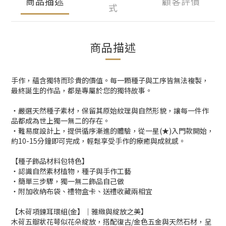
商品描述
顧客評價
式
商品描述
手作，蘊含獨特而珍貴的價值。每一顆種子與工序皆無法複製，
最終誕生的作品，都是專屬於您的獨特故事。
・嚴選天然種子素材，保留其原始紋理與自然形貌，讓每一件作
品都成為世上獨一無二的存在。
・難易度設計上，提供循序漸進的體驗，從一星(★)入門款開始，
約10-15分鐘即可完成，輕鬆享受手作的療癒與成就感。
【種子飾品材料包特色】
・認識自然素材植物，種子與手作工藝
・簡單三步驟，獨一無二飾品自己做
・附加收納布袋、禮物盒卡、送禮收藏兩相宜
【木荷項鍊耳環組(金】｜雅緻與綻放之美】
木荷五瓣狀花萼似花朵綻放，搭配復古/金色五金與天然石材，呈