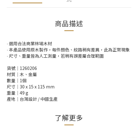
商品描述
∙ 選用合法商業林場木材
∙ 本產品使用原木製作，每件顏色、紋路稍有差異，此為正常現象
∙ 尺寸、重量皆為人工測量，若稍有誤差屬合理範圍
貨號│1260206
材質│木、金屬
數量│1個
尺寸│30 x 15 x 115 mm
重量│49 g
產地│台灣設計 / 中國生產
了解更多