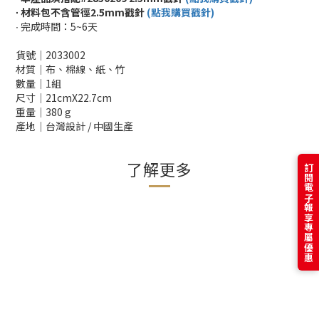
∙ 材料包不含管徑2.5mm戳針
(點我購買戳針)
∙ 完成時間：5~6天
貨號│2033002
材質│布、棉線、紙、竹
數量│1組
尺寸│21cmX22.7cm
重量│380 g
產地│台灣設計 / 中國生產
了解更多
訂閱電子報享專屬優惠