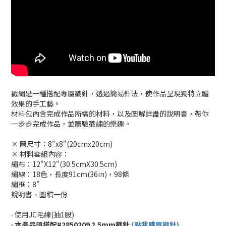
戳繡是一種搭配專屬戳針，透過簡易針法，使作品呈現獨特立體
效果的手工藝。
材料包內含完成作品所需的材料，以及圖解詳盡的說明書，帶你
一步步完成作品，並體驗戳繡的樂趣。
× 圖尺寸：8"x8"(20cmx20cm)
× 材料套組內容：
繡布：12"X12"(30.5cmX30.5cm)
繡線：18色，長度91cm(36in)，98條
繡框：8”
說明書、圖稿一份
∙ 使用JC毛線(抽1股)
∙ 本產品須搭配#2850209 2.5mm戳針
(點我購買戳針)