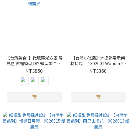
【台灣美食 I】微境蒔光方罩 蒔
【台灣小吃攤】木擺飾展示架
光盒 微縮模型 DIY 微型零件 ｜
材料包 ｜1302001 Wooderful
微境蒔光
life
NT$850
NT$360