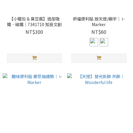
【小籠包 & 臭豆腐】造型吸
祈福便利貼 放天燈/廟宇｜ i-
鐵．磁鐵｜7341710 知音文創
Marker
NT$300
NT$60