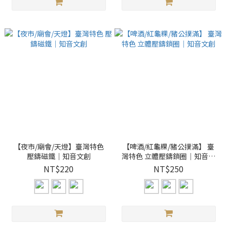
【夜市/廟會/天燈】臺灣特色
【啤酒/紅龜粿/豬公撲滿】 臺
壓鑄磁鐵｜知音文創
灣特色 立體壓鑄鎖圈｜知音文
創
NT$220
NT$250