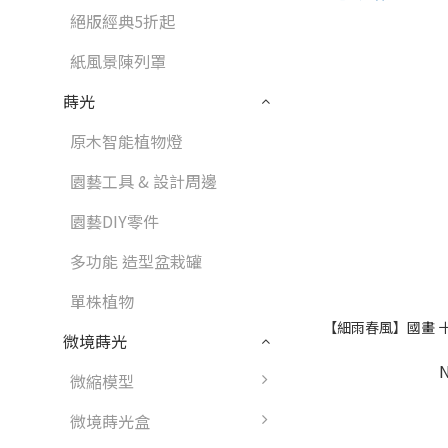
絕版經典5折起
紙風景陳列罩
蒔光
原木智能植物燈
園藝工具 & 設計周邊
園藝DIY零件
多功能 造型盆栽罐
單株植物
【細雨春風】國畫 十字
微境蒔光
微縮模型
微境蒔光盒