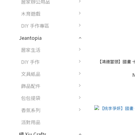
居家辦公用品
木育遊戲
DIY 手作專區
Jeantopia
居家生活
DIY 手作
【鴻運當頭】國畫 十字
文具紙品
飾品配件
包包提袋
香氛系列
派對用品
繡 Xiu Crafts