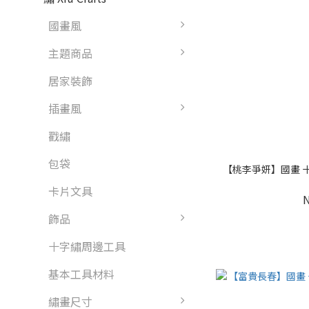
國畫風
主題商品
居家裝飾
插畫風
戳繡
包袋
【桃李爭妍】國畫 十字
卡片文具
飾品
十字繡周邊工具
基本工具材料
繡畫尺寸