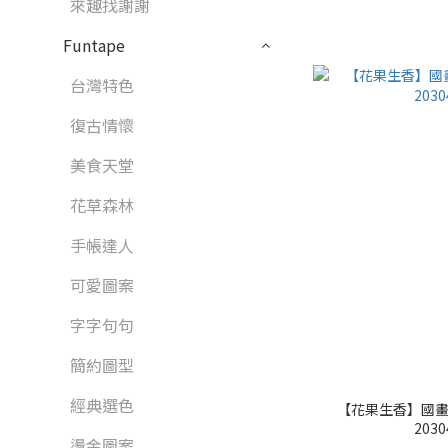
來趣找謝謝
Funtape
台灣特色
復古情懷
美食天堂
花草森林
手帳達人
可愛圖案
字字句句
簡約圖型
經典選色
【花果生香】國畫
2030
燙金圖案