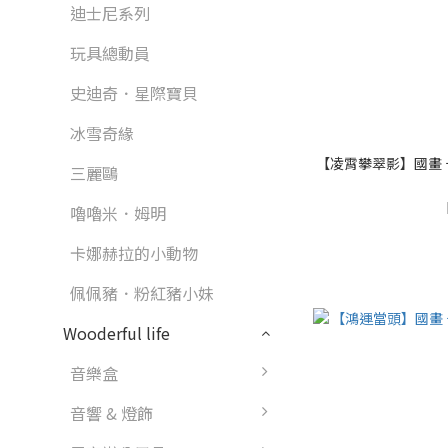
迪士尼系列
玩具總動員
史迪奇．星際寶貝
冰雪奇緣
【凌霄攀翠影】國畫 十字
三麗鷗
嚕嚕米．姆明
卡娜赫拉的小動物
佩佩豬．粉紅豬小妹
Wooderful life
音樂盒
音響 & 燈飾