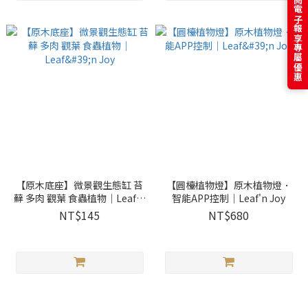
訂閱電子報享專屬優惠
【原木底座】微景觀生態缸 苔
【圓檯植物燈】原木植物燈．
蘚 多肉 觀葉 食蟲植物｜Leaf'n
智能APP控制｜Leaf'n Joy
Joy
NT$145
NT$680