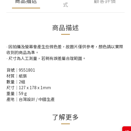
商品描述
顧客評價
式
商品描述
∙ 因拍攝及螢幕會產生些微色差，故圖片僅供參考，顏色請以實際
收到的商品為準。
∙ 尺寸為人工測量，若稍有誤差屬合理範圍。
貨號│9551801
材質│紙張
數量│2組
尺寸│127 x 178 x 1mm
重量│59 g
產地│台灣設計 / 中國生產
了解更多