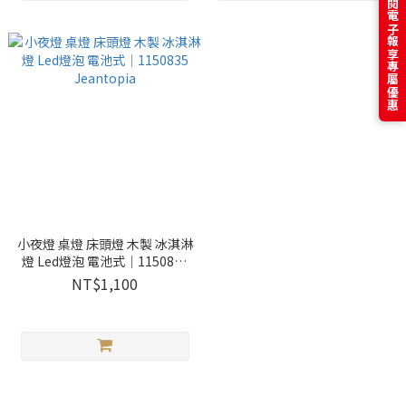
訂閱電子報享專屬優惠
小夜燈 桌燈 床頭燈 木製 冰淇淋
燈 Led燈泡 電池式│1150835
Jeantopia
NT$1,100