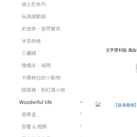
迪士尼系列
玩具總動員
史迪奇．星際寶貝
冰雪奇緣
文字便利貼 滿血復
三麗鷗
嚕嚕米．姆明
卡娜赫拉的小動物
佩佩豬．粉紅豬小妹
Wooderful life
音樂盒
音響 & 燈飾