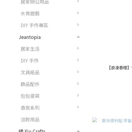
居家辦公用品
木育遊戲
DIY 手作專區
Jeantopia
居家生活
DIY 手作
【浪漫春櫻】便
文具紙品
飾品配件
包包提袋
香氛系列
派對用品
繡 Xiu Crafts