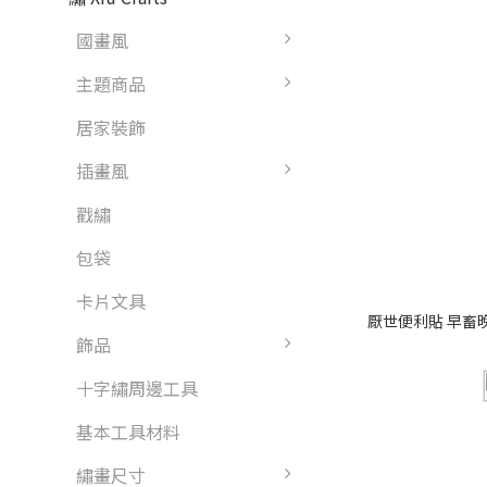
國畫風
主題商品
居家裝飾
插畫風
戳繡
包袋
卡片文具
厭世便利貼 早畜晚
飾品
十字繡周邊工具
基本工具材料
繡畫尺寸