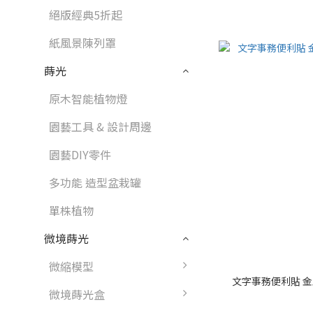
絕版經典5折起
紙風景陳列罩
蒔光
原木智能植物燈
園藝工具 & 設計周邊
園藝DIY零件
多功能 造型盆栽罐
單株植物
微境蒔光
微縮模型
文字事務便利貼 金玉良
微境蒔光盒