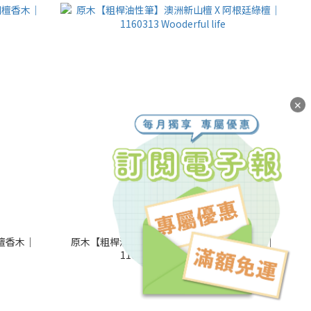
✕
洲檀香木｜
原木【粗桿油性筆】澳洲新山檀 X 阿根廷綠檀｜
1160313 Wooderful life
NT$780