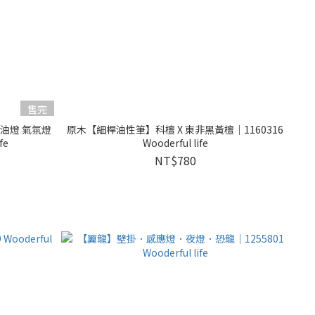
售完
油燈 氣氛燈
原木【細桿油性筆】科檀 X 東非黑黃檀｜1160316
fe
Wooderful life
NT$780