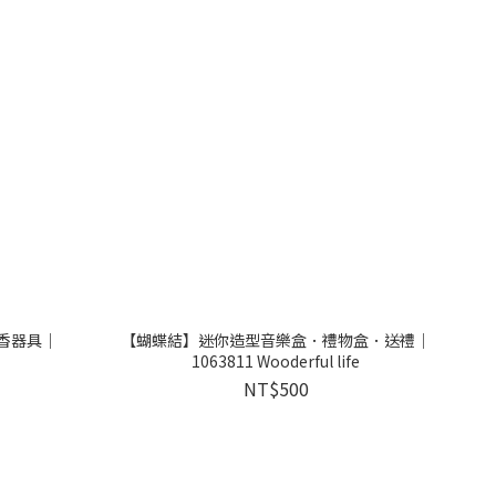
擴香器具｜
【蝴蝶結】迷你造型音樂盒．禮物盒．送禮｜
1063811 Wooderful life
NT$500