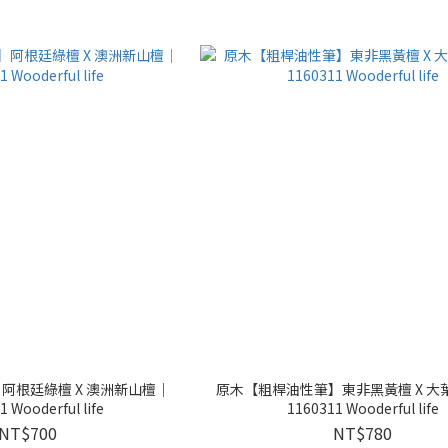
】阿根廷綠檀 X 澳洲新山檀｜
原木【粗桿油性筆】東非黑黃檀 X 大
 Wooderful life
1160311 Wooderful life
NT$700
NT$780