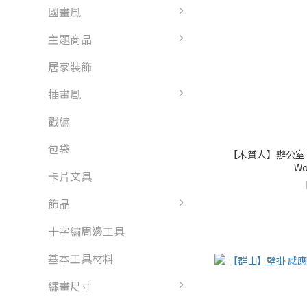
國畫風
主題商品
居家裝飾
插畫風
戳繡
包袋
【木質人】辦公室 轉
Wo
卡片文具
飾品
十字繡周邊工具
基本工具材料
繡畫尺寸