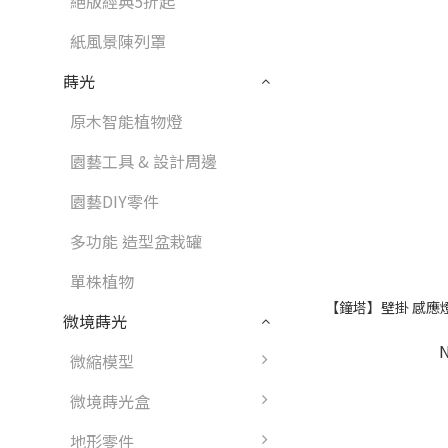
絕版經典5折起
紙風景陳列罩
蒔光
原木智能植物燈
園藝工具 & 設計周邊
園藝DIY零件
多功能 造型盆栽罐
單株植物
【鐘塔】壁掛 感應燈 夜
微境蒔光
微縮模型
微境蒔光盒
地形零件