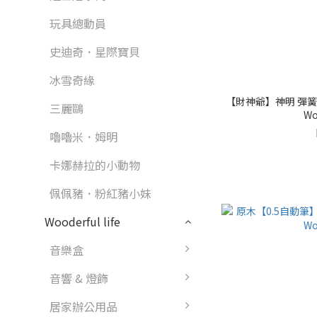
玩具總動員
史迪奇．星際寶貝
冰雪奇緣
【財神爺】神明 彈簧擺
三麗鷗
Wo
嚕嚕米．姆明
卡娜赫拉的小動物
佩佩豬．粉紅豬小妹
Wooderful life
音樂盒
音響 & 燈飾
居家辦公用品