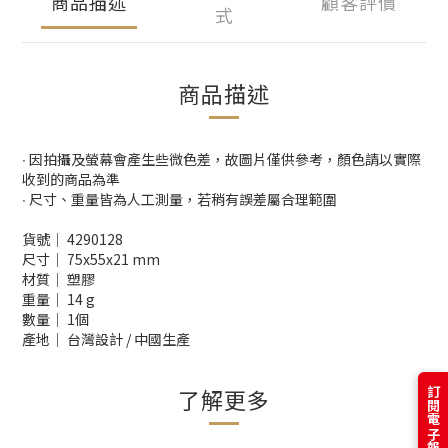
商品描述
顧客評價
式
商品描述
∙ 因拍攝及螢幕會產生些微色差，故圖片僅供參考，顏色請以實際
收到的商品為準
∙ 尺寸、重量皆為人工測量，若稍有誤差屬合理範圍
貨號│ 4290128
尺寸│ 75x55x21 mm
材質│ 塑膠
重量│ 14 g
數量│ 1個
產地│ 台灣設計 / 中國生產
了解更多