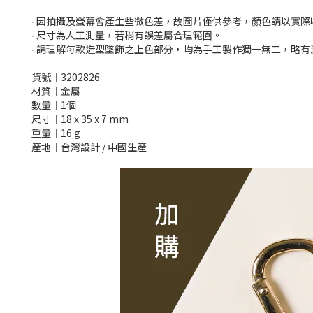
∙ 因拍攝及螢幕會產生些微色差，故圖片僅供參考，顏色請以實
∙ 尺寸為人工測量，若稍有誤差屬合理範圍。
∙ 請理解每款造型墜飾之上色部分，均為手工製作獨一無二，略
貨號│3202826
材質│金屬
數量│1個
尺寸│18 x 35 x 7 mm
重量│16 g
產地│台灣設計 / 中國生產