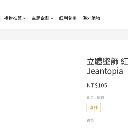
禮物推薦
主題企劃
紅利兌換
海外購物
立體墜飾 紅
Jeantopia
NT$105
組合
: 墜飾
墜飾
數量