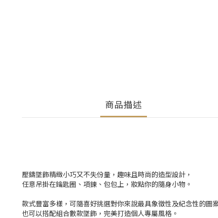
商品描述
壓鑄墜飾精緻小巧又不失份量，趣味且時尚的造型設計，
任意吊掛在鑰匙圈、項鍊、包包上，妝點你的隨身小物。
款式豐富多樣，可隨喜好挑選對你來說最具象徵性及紀念性的圖
也可以搭配組合數款墜飾，完美打造個人專屬風格。