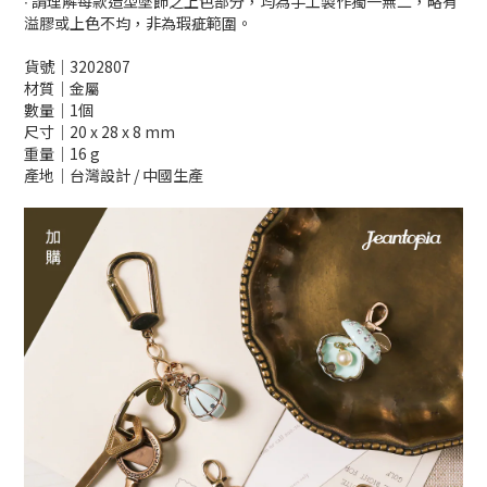
∙ 請理解每款造型墜飾之上色部分，均為手工製作獨一無二，略有
溢膠或上色不均，非為瑕疵範圍。
貨號│3202807
材質│金屬
數量│1個
尺寸│20 x 28 x 8 mm
重量│16 g
產地│台灣設計 / 中國生產