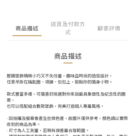
送貨及付款方
商品描述
顧客評價
式
商品描述
壓鑄墜飾精緻小巧又不失份量，趣味且時尚的造型設計，
任意吊掛在鑰匙圈、項鍊、包包上，妝點你的隨身小物。
款式豐富多樣，可隨喜好挑選對你來說最具象徵性及紀念性的圖
案，
也可以搭配組合數款墜飾，完美打造個人專屬風格。
∙ 因拍攝及螢幕會產生些微色差，故圖片僅供參考，顏色請以實際
收到的商品為準。
∙ 尺寸為人工測量，若稍有誤差屬合理範圍。