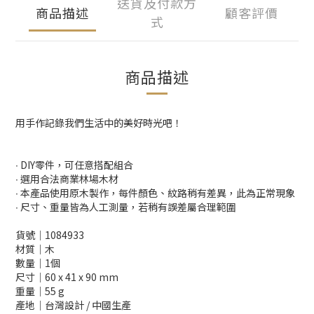
送貨及付款方
商品描述
顧客評價
式
商品描述
用手作記錄我們生活中的美好時光吧！
∙ DIY零件，可任意搭配組合
∙ 選用合法商業林場木材
∙ 本產品使用原木製作，每件顏色、紋路稍有差異，此為正常現象
∙ 尺寸、重量皆為人工測量，若稍有誤差屬合理範圍
貨號│1084933
材質│木
數量│1個
尺寸│60 x 41 x 90 mm
重量│55 g
產地│台灣設計 / 中國生產