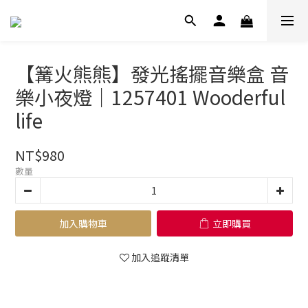
【篝火熊熊】發光搖擺音樂盒 音
樂小夜燈｜1257401 Wooderful
life
NT$980
數量
加入購物車
立即購買
加入追蹤清單