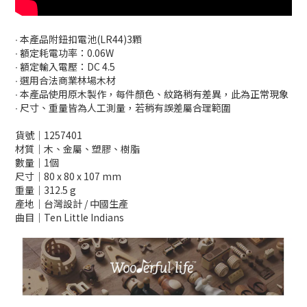
∙ 本產品附鈕扣電池(LR44)3顆
∙ 額定耗電功率：0.06W
∙ 額定輸入電壓：DC 4.5
∙ 選用合法商業林場木材
∙ 本產品使用原木製作，每件顏色、紋路稍有差異，此為正常現象
∙ 尺寸、重量皆為人工測量，若稍有誤差屬合理範圍
貨號│1257401
材質│木、金屬、塑膠、樹脂
數量│1個
尺寸│80 x 80 x 107 mm
重量│312.5 g
產地│台灣設計 / 中國生產
曲目│Ten Little Indians