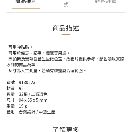
商品描述
顧客評價
式
商品描述
∙ 可重複黏貼。
∙ 可用於備忘、記事、標籤等用途。
∙ 因拍攝及螢幕會產生些微色差，故圖片僅供參考，顏色請以實際
收到的商品為準。
∙ 尺寸為人工測量，若稍有誤差屬合理範圍。
貨號│9180223
材質│紙
數量│32張 / 三循環色
尺寸│94 x 65 x 5 mm
重量│19 g
產地│台灣設計 / 中國生產
了解更多