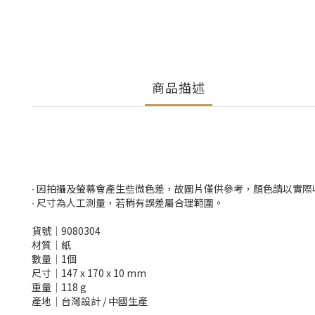
商品描述
∙ 因拍攝及螢幕會產生些微色差，故圖片僅供參考，顏色請以實
∙ 尺寸為人工測量，若稍有誤差屬合理範圍。
貨號│9080304
材質│紙
數量│1個
尺寸│147 x 170 x 10 mm
重量│118 g
產地│台灣設計 / 中國生產