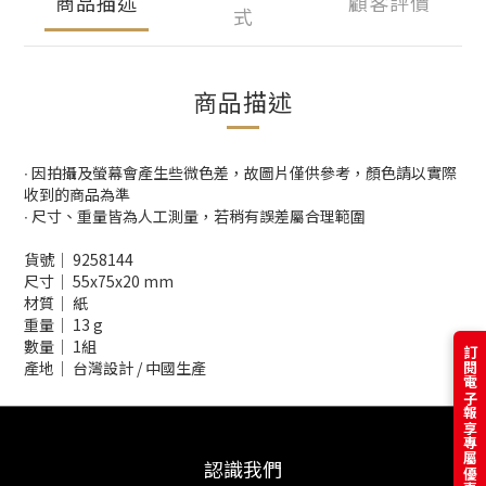
商品描述
顧客評價
式
商品描述
∙ 因拍攝及螢幕會產生些微色差，故圖片僅供參考，顏色請以實際
收到的商品為準
∙ 尺寸、重量皆為人工測量，若稍有誤差屬合理範圍
貨號│ 9258144
尺寸│ 55x75x20 mm
材質│ 紙
重量│ 13 g
數量│ 1組
訂閱電子報享專屬優惠
產地│ 台灣設計 / 中國生產
認識我們