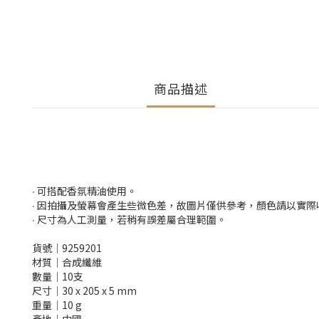
商品描述
∙ 可搭配香氛精油使用。
∙ 因拍攝及螢幕會產生些微色差，故圖片僅供參考，顏色請以實
∙ 尺寸為人工測量，若稍有誤差屬合理範圍。
貨號│9259201
材質│合成纖維
數量│10支
尺寸│30 x 205 x 5 mm
重量│10 g