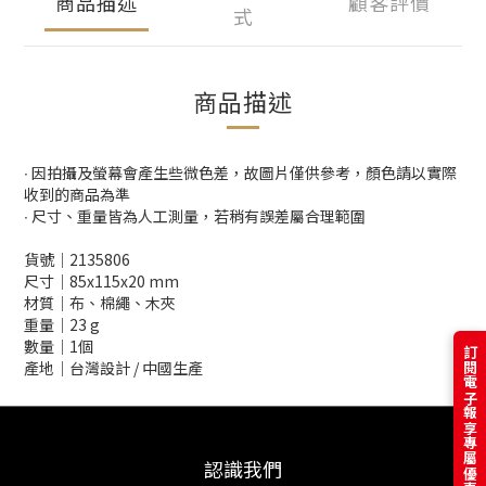
商品描述
顧客評價
式
商品描述
∙ 因拍攝及螢幕會產生些微色差，故圖片僅供參考，顏色請以實際
收到的商品為準
∙ 尺寸、重量皆為人工測量，若稍有誤差屬合理範圍
貨號│2135806
尺寸│85x115x20 mm
材質│布、棉繩、木夾
重量│23 g
數量│1個
訂閱電子報享專屬優惠
產地│台灣設計 / 中國生產
認識我們