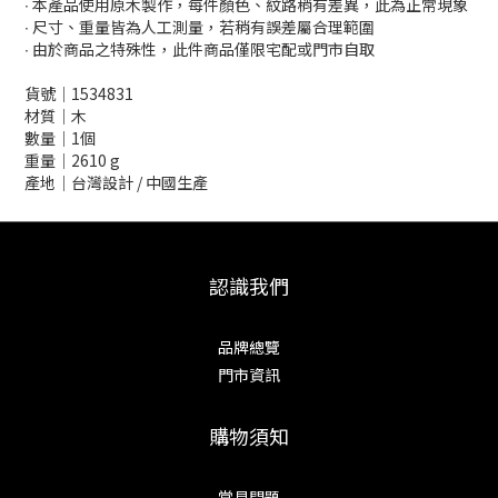
∙ 本產品使用原木製作，每件顏色、紋路稍有差異，此為正常現象
∙ 尺寸、重量皆為人工測量，若稍有誤差屬合理範圍
∙ 由於商品之特殊性，此件商品僅限宅配或門市自取
貨號│1534831
材質│木
數量│1個
重量│2610 g
產地│台灣設計 / 中國生產
認識我們
品牌總覽
門市資訊
購物須知
常見問題