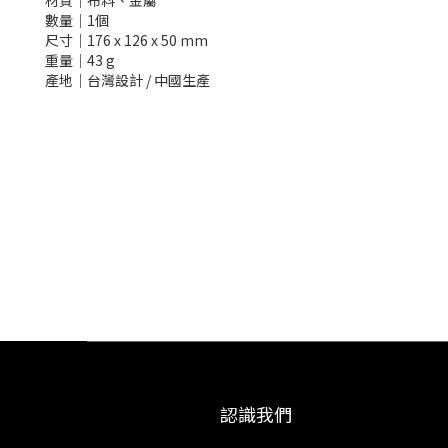
材質│布料、金屬
數量│1個
尺寸│176 x 126 x 50 mm
重量│43 g
產地│台灣設計 / 中國生產
認識我們