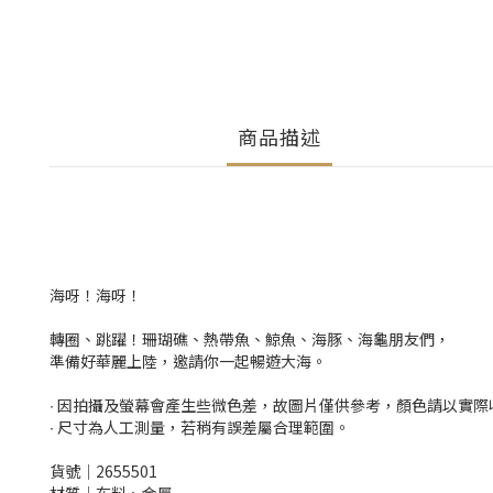
商品描述
海呀！海呀！
轉圈、跳躍！珊瑚礁、熱帶魚、鯨魚、海豚、海龜朋友們，
準備好華麗上陸，邀請你一起暢遊大海。
∙ 因拍攝及螢幕會產生些微色差，故圖片僅供參考，顏色請以實
∙ 尺寸為人工測量，若稍有誤差屬合理範圍。
貨號│2655501