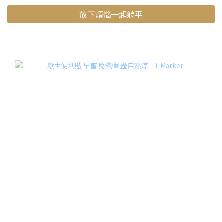
放下煩惱一起躺平