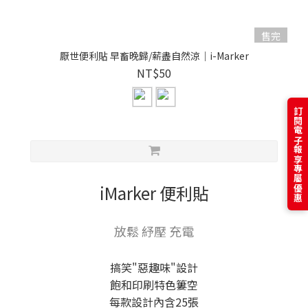
售完
厭世便利貼 早畜晚歸/薪盡自然涼｜i-Marker
NT$50
訂閱電子報享專屬優惠
iMarker 便利貼
放鬆 紓壓 充電
搞笑"惡趣味"設計
飽和印刷特色簍空
每款設計內含25張