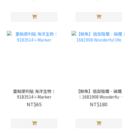
重點便利貼 海洋生物｜
【鯨魚】造型吸鐵．磁鐵
9183514 i-Marker
｜1681908 Wooderful
life
NT$65
NT$180