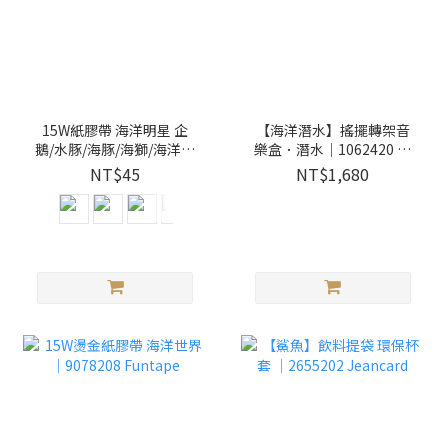
15W紙膠帶 海洋明星 企
【海洋潛水】搖擺轉架音
鵝/水豚/海豚/海獅/海洋生
樂盒．潛水｜1062420 來
物｜Funtape
趣
NT$45
NT$1,680