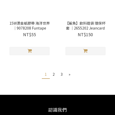
15W燙金紙膠帶 海洋世界
【鯊魚】飲料提袋 環保杯
｜9078208 Funtape
套 ｜2655202 Jeancard
NT$55
NT$150
1
2
3
»
認識我們