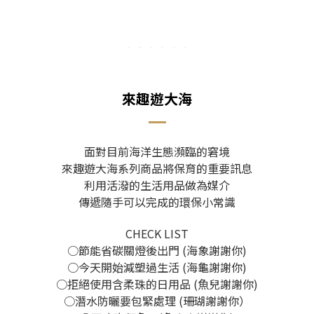
來趣遊大海
面對目前海洋生態瀕臨的窘境
來趣遊大海系列商品將保育的重要訊息
利用活潑的生活用品做為媒介
傳遞隨手可以完成的環保小常識
CHECK LIST
○節能省碳關燈後出門 (海象謝謝你)
○今天開始減塑過生活 (海龜謝謝你)
○拒絕使用含柔珠的日用品 (魚兒謝謝你)
○潛水防曬要包緊處理 (珊瑚謝謝你）