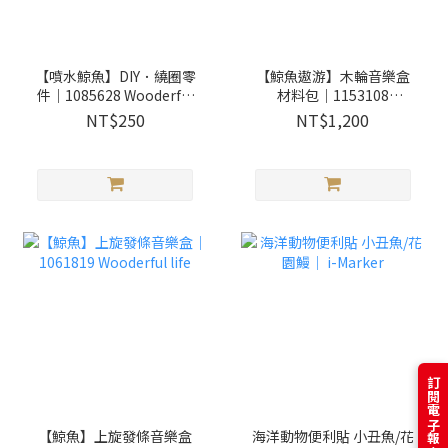
【噴水鯨魚】DIY．繞圈零
【鯨魚遨游】木輪音樂盒
件｜1085628 Wooderful
材料包｜1153108
life
Wooderful life
NT$250
NT$1,200
訂閱電子報享專屬優惠
【鯨魚】上旋發條音樂盒
海洋動物便利貼 小丑魚/花