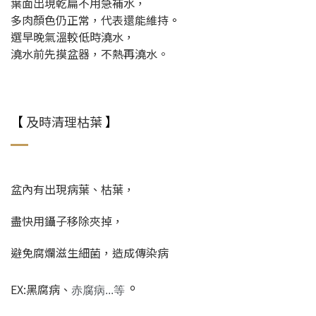
葉面出現乾扁不用急補水，
多肉顏色仍正常，代表還能維持
。
選早晚氣溫較低時澆水，
澆水前先摸盆器，不熱再澆水。
【
及時清理枯葉
】
盆內有出現病葉、枯葉，
盡快用鑷子移除夾掉，
避免腐爛滋生細菌，造成傳染病
。
EX:黑腐病、
赤腐病...等