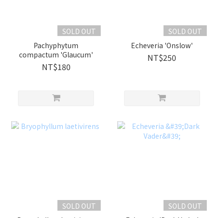
SOLD OUT
SOLD OUT
Pachyphytum
Echeveria 'Onslow'
compactum 'Glaucum'
NT$250
NT$180
SOLD OUT
SOLD OUT