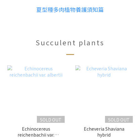
夏型種多肉植物養護須知篇
Succulent plants
SOLD OUT
SOLD OUT
Echinocereus
Echeveria Shaviana
reichenbachii var.
hybrid