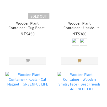
SOLD OUT
Wooden Plant
Wooden Plant
Container．Tug Boat｜
Container．Upside-
GREENFUL LIFE
down Hippopotamus．
NT$450
NT$380
Deer｜GREENFUL LIFE