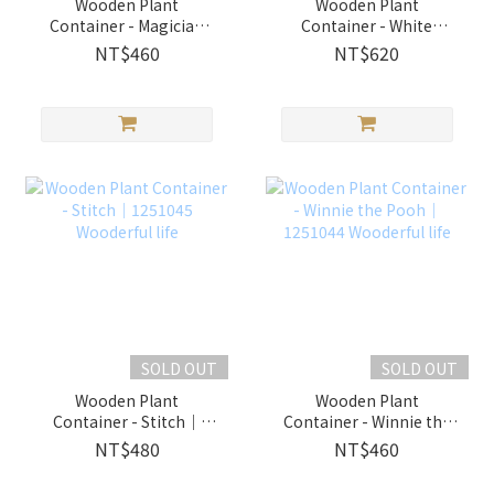
Wooden Plant
Wooden Plant
Container - Magician
Container - White
Mickey｜1251043
Rabbit｜1251046
NT$460
NT$620
Wooderful life
Wooderful life
SOLD OUT
SOLD OUT
Wooden Plant
Wooden Plant
Container - Stitch｜
Container - Winnie the
1251045 Wooderful life
Pooh｜1251044
NT$480
NT$460
Wooderful life