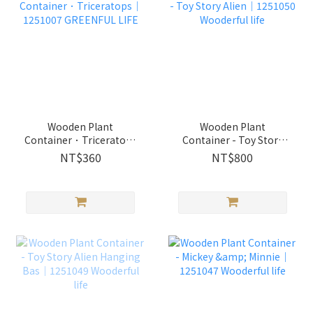
Wooden Plant
Wooden Plant
Container．Triceratops
Container - Toy Story
｜1251007 GREENFUL
Alien｜1251050
NT$360
NT$800
LIFE
Wooderful life