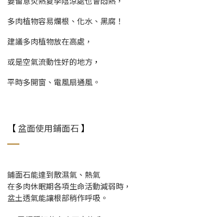
要留意炎熱夏季陰涼處也會悶熱，
多肉植物容易爛根、化水、黑腐！
建議多肉植物放在高處，
或是空氣流動性好的地方
，
平時多開窗、電風扇通風。
【
盆面使用鋪面石
】
鋪面石能達到散濕氣、熱氣
在多肉休眠期各項生命活動減弱時，
盆土透氣能讓根部稍作呼吸。