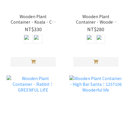
Wooden Plant
Wooden Plant
Container．Koala．Cat
Container．Wooden
Magnet｜GREENFUL
Smiley Face．Best
NT$330
NT$280
LIFE
Friends｜GREENFUL
LIFE