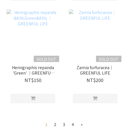
SOLD OUT
SOLD OUT
Hemigraphis repanda
Zamia furfuracea｜
'Green' ｜GREENFUL
GREENFUL LIFE
LIFE
NT$150
NT$200
1
2
3
4
»