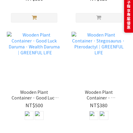
訂閱電子報享專屬優惠
life
Wooderful life
Wooden Plant
Wooden Plant
Container．Good Luck
Container．
Daruma．Wealth
Stegosaurus．
NT$500
NT$380
Daruma｜GREENFUL
Pterodactyl｜
LIFE
GREENFUL LIFE