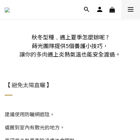
秋冬型種
遇上夏季怎麼辦呢 ?
，
蒔光團隊提供5個養護小技巧
，
讓你的多肉
遇上炎熱氣溫也能安全渡過。
【
避免太陽直曬
】
建議使用防曬網遮陰
，
或
搬到室內有散光的地方。