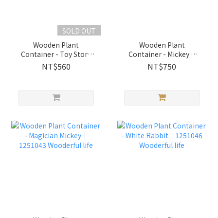
SOLD OUT
Wooden Plant
Wooden Plant
Container - Toy Story
Container - Mickey &
Alien Hanging Bas｜
Minnie｜1251047
NT$560
NT$750
1251049 Wooderful life
Wooderful life