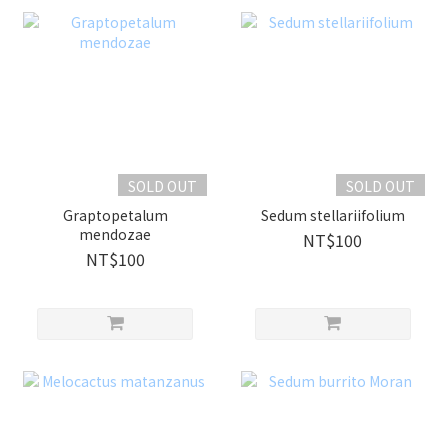
SOLD OUT
SOLD OUT
Graptopetalum
Sedum stellariifolium
mendozae
NT$100
NT$100