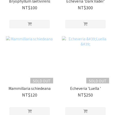
Bryophyllum laetivirens
Echeveria 'Dark Vader'
NT$100
NT$300
SOLD OUT
SOLD OUT
Mammillaria schiedeana
Echeveria 'Luella '
NT$120
NT$250