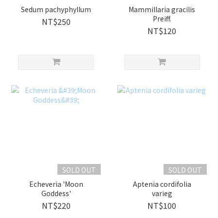
Sedum pachyphyllum
Mammillaria gracilis
Preiff.
NT$250
NT$120
SOLD OUT
SOLD OUT
Echeveria 'Moon
Aptenia cordifolia
Goddess'
varieg
NT$220
NT$100