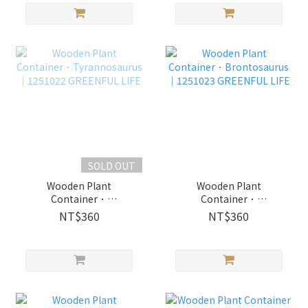
SOLD OUT
Wooden Plant
Wooden Plant
Container．
Container．
Tyrannosaurus｜
Brontosaurus｜1251023
NT$360
NT$360
1251022 GREENFUL
GREENFUL LIFE
LIFE