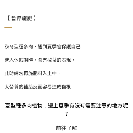
【 暫停施肥 】
秋冬型種多肉，遇到夏季會保護自己
進入休眠期時，會有掉葉的表現
，
此時請勿再施肥料入土中，
太營養的補給反而容易造成傷根。
夏型種多肉植物
遇上夏季有沒有需要注意的地方呢
，
?
前往了解