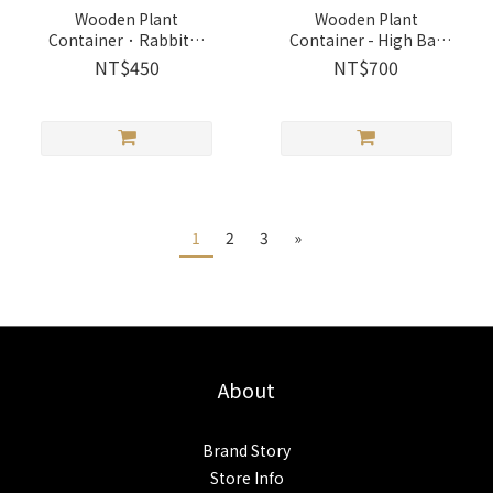
Wooden Plant
Wooden Plant
Container．Rabbit｜
Container - High Bar
GREENFUL LIFE
Santa｜1257106
NT$450
NT$700
Wooderful life
1
2
3
»
About
Brand Story
Store Info