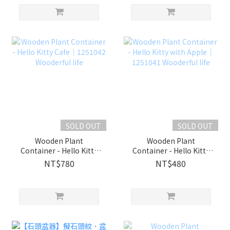
SOLD OUT
SOLD OUT
Wooden Plant
Wooden Plant
Container - Hello Kitty
Container - Hello Kitty
Cafe｜1251042
with Apple｜1251041
NT$780
NT$480
Wooderful life
Wooderful life