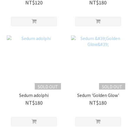
albertii
NT$120
NT$180
SOLD OUT
SOLD OUT
Sedum adolphi
Sedum 'Golden Glow'
NT$180
NT$180