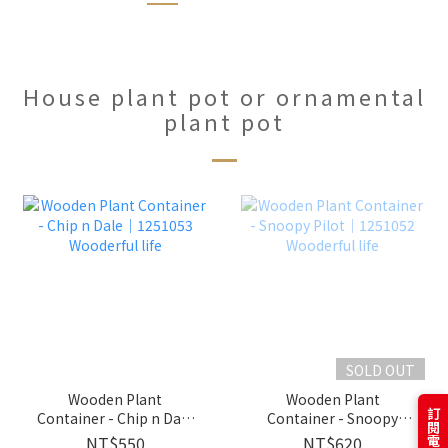
House plant pot or ornamental
plant pot
SOLD OUT
Wooden Plant
Wooden Plant
Container - Chip n Dale
Container - Snoopy
｜1251053 Wooderful
Pilot｜1251052
NT$550
NT$620