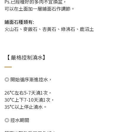
Ps.已經種好的多肉不宜換盆，
可以在土面加一層鋪面石作調節。
鋪面石種類有:
火山石、麥飯石、杏黃石、綠沸石、鹿沼土
【
嚴格控制澆水
】
◎ 開始循序漸進控水，
26°C左右5-7天澆1次，
30°C上下7-10天澆1次，
35°C以上停止澆水。
◎ 控水期間