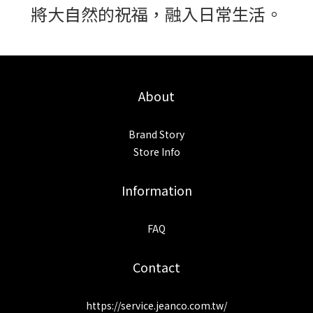
將大自然的祝福，融入日常生活。
About
Brand Story
Store Info
Information
FAQ
Contact
https://service.jeanco.com.tw/