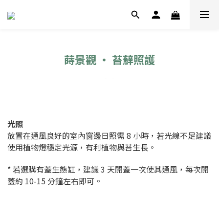
蒔景觀 ‧ 苔蘚照護
光照
放置在通風良好的室內窗邊日照需 8 小時，若光線不足建議
使用植物燈穩定光源，有利植物與苔生長。
* 若選購有蓋生態缸，建議 3 天開蓋一次使其通風，每次開
蓋約 10-15 分鐘左右即可。