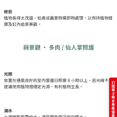
修剪
植物長得太茂盛、枯黃或蟲害時需即時處理，以保持植物健
康及缸內造景美觀。
蒔景觀 ‧ 多肉 / 仙人掌照護
光照
放置在通風良好的室內窗邊日照需 8 小時以上，若光線不足
訂閱電子報享專屬優惠
建議使用植物燈穩定光源，有利植物生長。
澆水
土壤微乾時再給水，澆至顏色變深但勿積水。