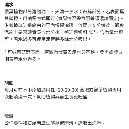
澆水
觀葉植物部分建議約 2-3 天澆一次水；苔蘚部分，若表面葉
片微捲，用噴霧方式即可 (實際情況需依照養護環境而定)。
沿著玻璃缸邊緣由外至內慢慢澆透，放置 3-5 分鐘後，觀察
泥炭土是否確實吸收水分後，將缸體傾斜 45°，含微量水即
可。若水過多可使用滴管將多餘水分吸出。
* 可觀察苔蘚表面，若微微發黃表示水分不足，發黑或發白
則表示水分過多。
施肥
每月可在水中添加通用性 (20-20-20) 液肥或觀葉植物專用
液肥澆灌一次，幫助植物與苔生長更旺盛。
清潔
公仔零件和石頭若滋生藻類或髒污，請取出洗淨。