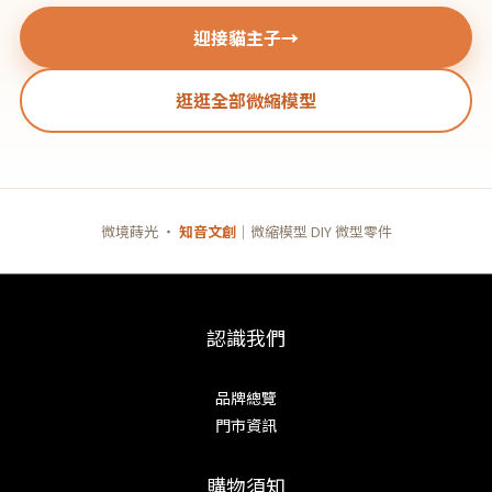
迎接貓主子
→
逛逛全部微縮模型
微境蒔光 ・
知音文創
｜微縮模型 DIY 微型零件
認識我們
品牌總覽
門市資訊
購物須知