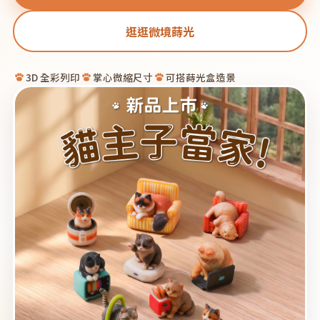
逛逛微境蒔光
3D 全彩列印
掌心微縮尺寸
可搭蒔光盒造景