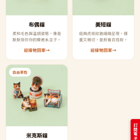
布偶貓
美短貓
柔和毛色與溫順姿態，像是
經典虎斑紋路細緻呈現，穩
默默陪伴你的療癒系主子。
重又親切，是耐看百搭款。
迎接牠回家
→
迎接牠回家
→
自由率性
米克斯貓