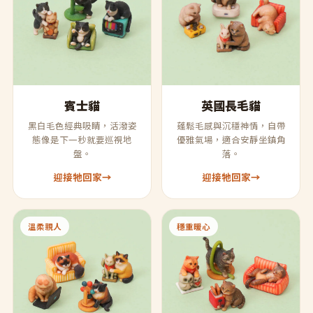
英國長毛貓
賓士貓
蓬鬆毛感與沉穩神情，自帶
黑白毛色經典吸睛，活潑姿
優雅氣場，適合安靜坐鎮角
態像是下一秒就要巡視地
落。
盤。
迎接牠回家
→
迎接牠回家
→
溫柔親人
穩重暖心