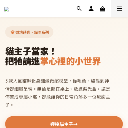
微境蒔光・貓咪系列
貓主子當家！
把牠請進
掌心裡的小世界
5 款人氣貓咪化身細緻微縮模型，從毛色、姿態到神
情都細膩呈現。無論是擺在桌上、放進蒔光盒，還是
佈置成專屬小窩，都能讓你的日常角落多一位療癒主
子。
迎接貓主子
→