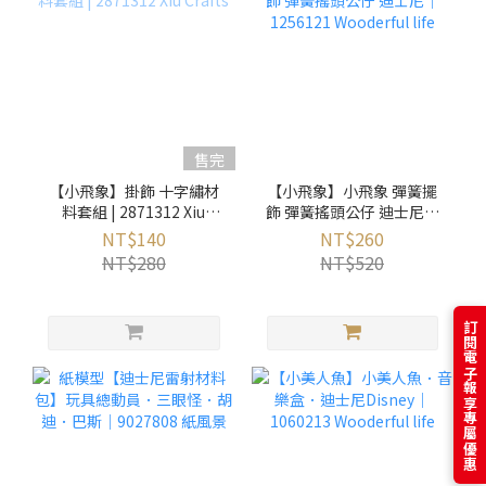
售完
【小飛象】掛飾 十字繡材
【小飛象】小飛象 彈簧擺
料套組 | 2871312 Xiu
飾 彈簧搖頭公仔 迪士尼｜
Crafts
1256121 Wooderful life
NT$140
NT$260
NT$280
NT$520
訂閱電子報享專屬優惠