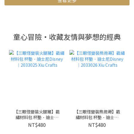
查看更多
童心冒險・收藏友情與夢想的經典
【三眼怪變裝火腿豬】戳
【三眼怪變裝熊抱哥】戳
繡材料包 杯墊．迪士尼
繡材料包 杯墊．迪士尼
Disney｜2033025 Xiu
Disney｜2033026 Xiu
NT$480
NT$480
Crafts
Crafts