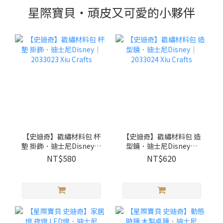
星際寶貝・頑皮又可愛的小夥伴
【史迪奇】戳繡材料包 杯
【史迪奇】戳繡材料包 造
墊 掛飾．迪士尼Disney｜
型鏡．迪士尼Disney｜
2033023 Xiu Crafts
2033024 Xiu Crafts
NT$580
NT$620