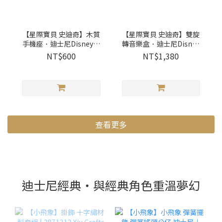
【星際寶貝 史迪奇】木質
【星際寶貝 史迪奇】雙旋
手機座．迪士尼Disney｜
轉音樂盒．迪士尼Disney
1284032 Wooderful life
｜1060454 Wooderful life
NT$600
NT$1,380
查看更多
迪士尼經典・與經典角色重溫夢幻