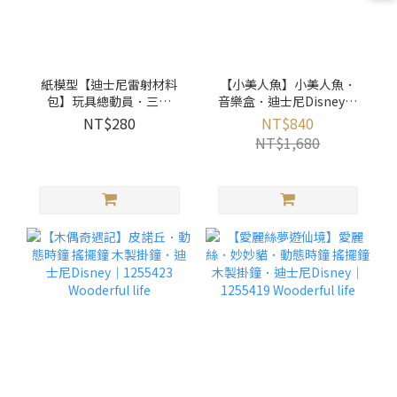
紙模型【迪士尼雷射材料
【小美人魚】小美人魚．
包】玩具總動員．三眼
音樂盒．迪士尼Disney｜
怪．胡迪．巴斯｜
1060213 Wooderful life
NT$280
NT$840
9027808 紙風景
NT$1,680