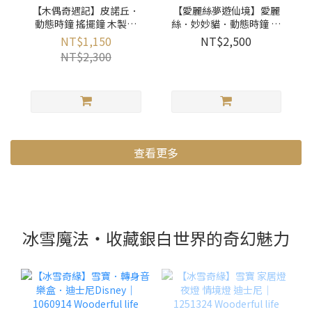
【木偶奇遇記】皮諾丘．
【愛麗絲夢遊仙境】愛麗
動態時鐘 搖擺鐘 木製掛
絲．妙妙貓．動態時鐘 搖
鐘．迪士尼Disney｜
擺鐘 木製掛鐘．迪士尼
NT$1,150
NT$2,500
1255423 Wooderful life
Disney｜1255419
NT$2,300
Wooderful life
查看更多
冰雪魔法・收藏銀白世界的奇幻魅力