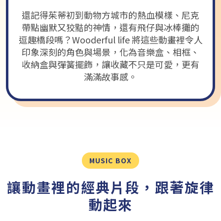
還記得茱蒂初到動物方城市的熱血模樣、尼克
帶點幽默又狡黠的神情，還有飛仔與冰棒攤的
逗趣橋段嗎？Wooderful life 將這些動畫裡令人
印象深刻的角色與場景，化為音樂盒、相框、
收納盒與彈簧擺飾，讓收藏不只是可愛，更有
滿滿故事感。
MUSIC BOX
讓動畫裡的經典片段，跟著旋律
動起來