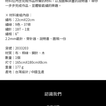
材料包內含完成作品所需的材料，以及圖解詳盡的說明書，帶你
一步步完成作品，並體驗戳繡的樂趣。
× 材料套組內容：
繡布：22cmX22cm
繡線：9色，37條
繡針：18T，1支
繡框：6”
2.2mm戳針、穿針器、說明書、圖稿一份
貨號│2033203
材質│布、棉線、鋼針、木
數量│1個
尺寸│165cmX180cmX8cm
重量│177 g
產地│台灣設計 / 中國生產
認識我們