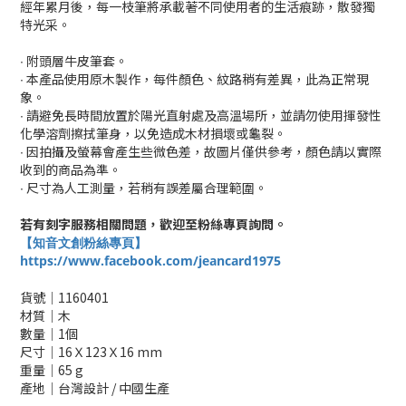
經年累月後，每一枝筆將承載著不同使用者的生活痕跡，散發獨
特光采。
∙ 附頭層牛皮筆套。
∙ 本產品使用原木製作，每件顏色、紋路稍有差異，此為正常現
象。
∙ 請避免長時間放置於陽光直射處及高溫場所，並請勿使用揮發性
化學溶劑擦拭筆身，以免造成木材損壞或龜裂。
∙ 因拍攝及螢幕會產生些微色差，故圖片僅供參考，顏色請以實際
收到的商品為準。
∙ 尺寸為人工測量，若稍有誤差屬合理範圍。
若有刻字服務相關問題，歡迎至粉絲專頁詢問。
【知音文創粉絲專頁】
https://www.facebook.com/jeancard1975
貨號│1160401
材質│木
數量│1個
尺寸│16Ｘ123Ｘ16 mm
重量│65 g
產地│台灣設計 / 中國生產