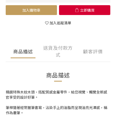
加入購物車
立即購買
加入追蹤清單
送貨及付款方
商品描述
顧客評價
式
商品描述
精選特殊木紋木頭，搭配質感金屬零件，給您視覺、觸覺全新感
官享受的設計好筆。
筆桿隨著經常握筆書寫，沾染手上的油脂而呈現油亮光澤感，稱
作為養筆。