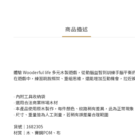
商品描述
體驗 Wooderful life 多元木製遊戲，從動腦益智到訓練手腦
在遊戲中，練習跳脫框架、重組思維，還能增加互動機會，拉近
∙ 內附工具收納袋
∙ 選用合法商業林場木材
∙ 本產品使用原木製作，每件顏色、紋路稍有差異，此為正常現象
∙ 尺寸、重量皆為人工測量，若稍有誤差屬合理範圍
貨號│1682305
材質│木、賽鋼POM、布