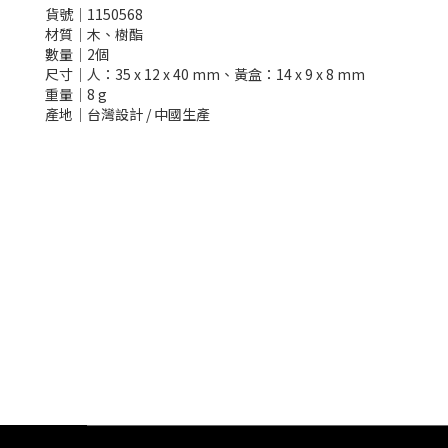
貨號│1150568
材質│木、樹酯
數量│2個
尺寸│人：35 x 12 x 40 mm、黃盒：14 x 9 x 8 mm
重量│8 g
產地│台灣設計 / 中國生產