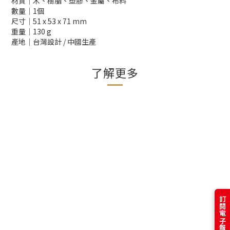
材質│木、樹脂、塑膠、金屬、布料
數量│1個
尺寸│51 x 53 x 71 mm
重量│130 g
產地│台灣設計 / 中國生產
了解更多