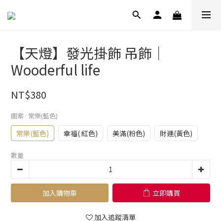
【天燈】發光掛飾 吊飾｜
Wooderful life
NT$380
圖案
: 常樂(藍色)
常樂(藍色)
幸福( 紅色)
美滿(粉色)
財運(黃色)
數量
加入購物車
立即購買
加入追蹤清單