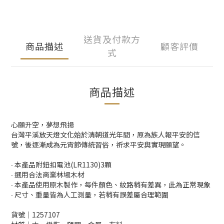
送貨及付款方
商品描述
顧客評價
式
商品描述
心願升空，夢想飛揚
台灣平溪放天燈文化始於清朝道光年間，原為族人報平安的信
號，後逐漸成為元宵節傳統習俗，祈求平安與實現願望。
∙ 本產品附鈕扣電池(LR1130)3顆
∙ 選用合法商業林場木材
∙ 本產品使用原木製作，每件顏色、紋路稍有差異，此為正常現象
∙ 尺寸、重量皆為人工測量，若稍有誤差屬合理範圍
貨號│1257107