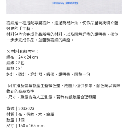
戳繡是一種搭配專屬戳針，透過簡易針法，使作品呈現獨特立體
效果的手工藝。
材料包內含完成作品所需的材料，以及圖解詳盡的說明書，帶你
一步步完成作品，並體驗戳繡的樂趣。
× 材料套組內容：
繡布：24 x 24 cm
繡線：8色
繡框：8”
鈍針、戳針、穿針器、緞帶、說明書、圖稿一份
∙ 因拍攝及螢幕會產生些微色差，故圖片僅供參考，顏色請以實際
收到的商品為準
∙ 尺寸、重量皆為人工測量，若稍有誤差屬合理範圍
貨號│2033023
材質│布、棉線、木、金屬
數量│1個
尺寸│150 x 165 mm