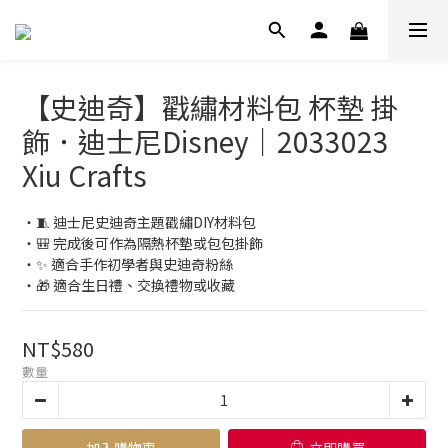
【史迪奇】戳繡材料包 杯墊 掛
飾．迪士尼Disney｜2033023
Xiu Crafts
‧🧵 迪士尼史迪奇主題戳繡DIY材料包
‧🎒 完成後可作為隔熱杯墊或包包掛飾
‧✨ 適合手作初學者與史迪奇粉絲
‧🎁 適合生日禮、交換禮物或收藏
NT$580
數量