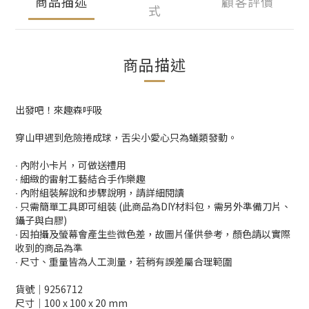
商品描述
顧客評價
式
商品描述
出發吧！來趣森呼吸
穿山甲遇到危險捲成球，舌尖小愛心只為蟻類發動。
∙ 內附小卡片，可做送禮用
∙ 細緻的雷射工藝結合手作樂趣
∙ 內附組裝解說和步驟說明，請詳細閱讀
∙ 只需簡單工具即可組裝 (此商品為DIY材料包，需另外準備刀片、
鑷子與白膠)
∙ 因拍攝及螢幕會產生些微色差，故圖片僅供參考，顏色請以實際
收到的商品為準
∙ 尺寸、重量皆為人工測量，若稍有誤差屬合理範圍
貨號│9256712
尺寸│100 x 100 x 20 mm