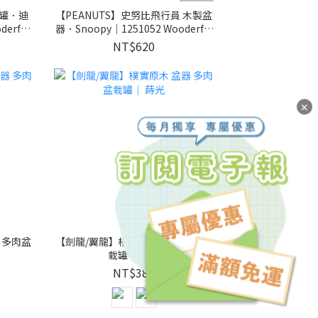
栽罐．迪
【PEANUTS】史努比飛行員 木製盆
erful
器．Snoopy｜1251052 Wooderful
life
NT$620
✕
 多肉盆
【劍龍/翼龍】樸實原木 盆器 多肉盆
栽罐｜ 蒔光
NT$380