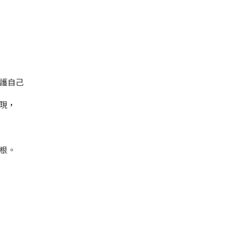
護自己
現
，
根。