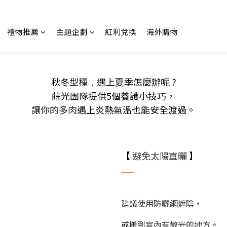
禮物推薦
主題企劃
紅利兌換
海外購物
秋冬型種
遇上夏季怎麼辦呢 ?
，
蒔光團隊提供5個養護小技巧
，
讓你的多肉
遇上炎熱氣溫也能安全渡過。
【
避免太陽直曬
】
建議使用防曬網遮陰
，
或
搬到室內有散光的地方。