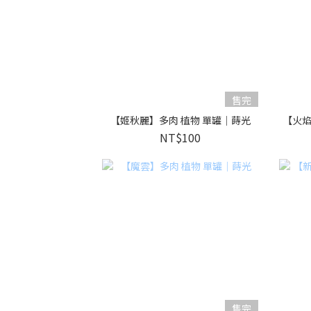
售完
【姬秋麗】多肉 植物 單罐｜蒔光
【火焰
NT$100
售完