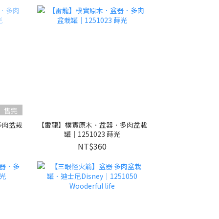
售完
多肉盆栽
【雷龍】樸實原木．盆器．多肉盆栽
罐｜1251023 蒔光
NT$360