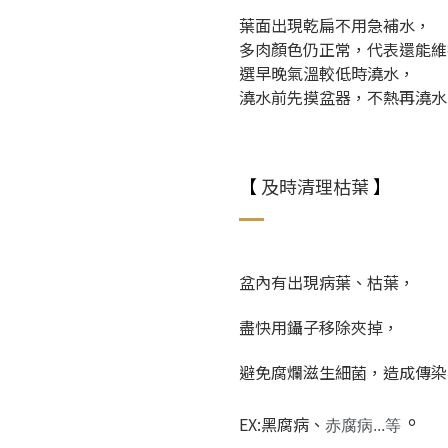
葉面出現乾扁不用急補水，
多肉顏色仍正常，代表還能維
選早晚氣溫較低時澆水，
澆水前先摸盆器，不熱再澆水
【
及時清理枯葉
】
盆內有出現病葉、枯葉，
盡快用鑷子移除夾掉，
避免腐爛滋生細菌，造成傳染
。
EX:黑腐病、
赤腐病...等