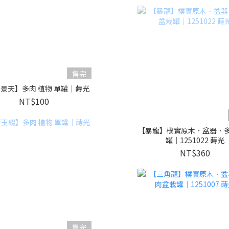
售完
景天】多肉 植物 單罐｜蒔光
NT$100
【暴龍】樸實原木．盆器．
罐｜1251022 蒔光
NT$360
售完