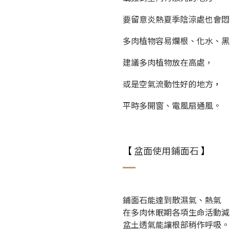
要留意炎熱夏季陰涼處也會悶
多肉植物容易爛根、化水、黑
建議多肉植物放在高處，
或是空氣流動性好的地方
，
平時多開窗、電風扇通風。
【
盆面使用鋪面石
】
鋪面石能達到散濕氣、熱氣
在多肉休眠期各項生命活動減
盆土透氣能讓根部稍作呼吸。