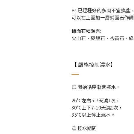
Ps.已經種好的多肉不宜換盆
可以在土面加一層鋪面石作調
鋪面石種類有:
火山石、麥飯石、杏黃石、綠
【
嚴格控制澆水
】
◎ 開始循序漸進控水，
26°C左右5-7天澆1次，
30°C上下7-10天澆1次，
35°C以上停止澆水。
◎ 控水期間