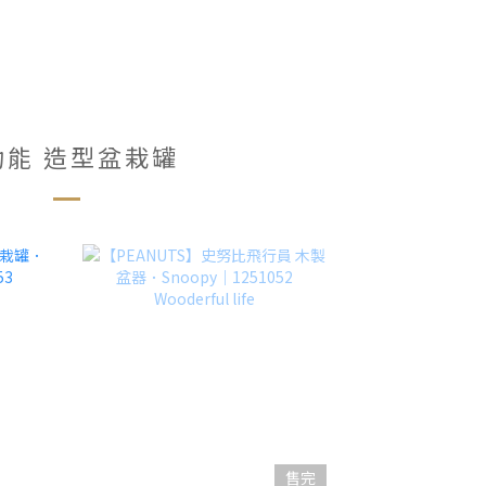
功能 造型盆栽罐
售完