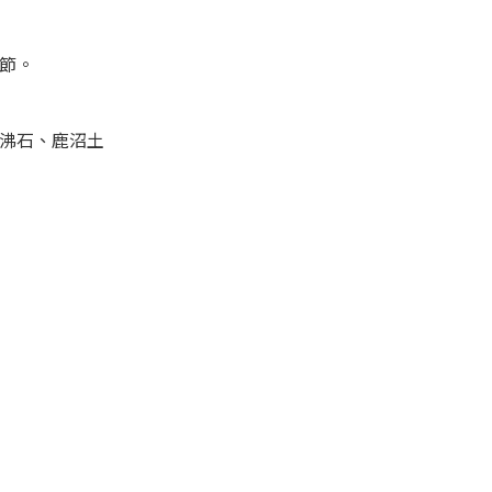
，
節。
沸石、鹿沼土