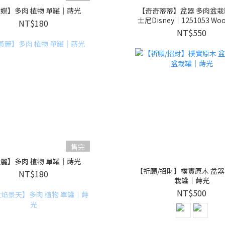
蝶】多肉 植物 單罐｜蒔光
【奇奇蒂蒂】盆器 多肉盆
士尼Disney｜1251053 Wood
NT$180
life
NT$550
售完
麗】多肉 植物 單罐｜蒔光
【祈願/招財】樸實原木 盆器
NT$180
栽罐｜蒔光
NT$500