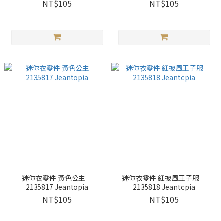
NT$105
NT$105
迷你衣零件 黃色公主｜
迷你衣零件 紅披風王子服｜
2135817 Jeantopia
2135818 Jeantopia
NT$105
NT$105