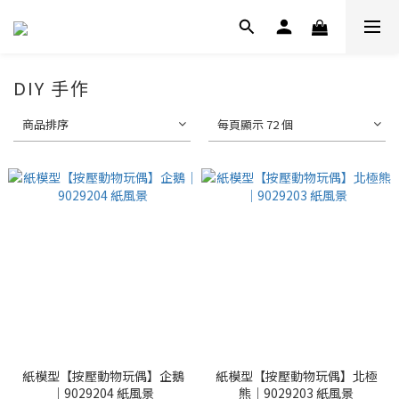
DIY 手作
商品排序
每頁顯示 72 個
紙模型【按壓動物玩偶】企鵝
紙模型【按壓動物玩偶】北極
｜9029204 紙風景
熊｜9029203 紙風景