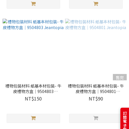
售完
禮物包裝材料 紙基本材包裝- 牛
禮物包裝材料 紙基本材包裝- 牛
皮禮物方盒｜9504803
皮禮物方盒｜9504801
Jeantopia
Jeantopia
NT$150
NT$90