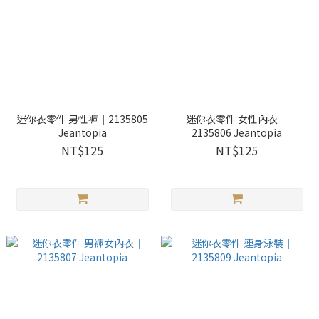
迷你衣零件 男性褲｜2135805
迷你衣零件 女性內衣｜
Jeantopia
2135806 Jeantopia
NT$125
NT$125