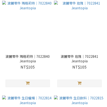
波麗零件 瑪格莉特｜7022840
波麗零件 玫瑰｜7022841
Jeantopia
Jeantopia
NT$105
NT$105