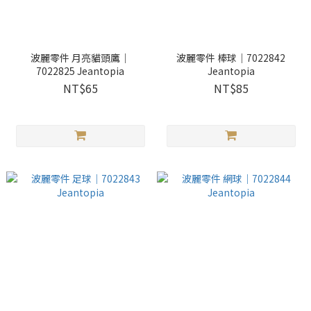
波麗零件 月亮貓頭鷹｜
波麗零件 棒球｜7022842
7022825 Jeantopia
Jeantopia
NT$65
NT$85