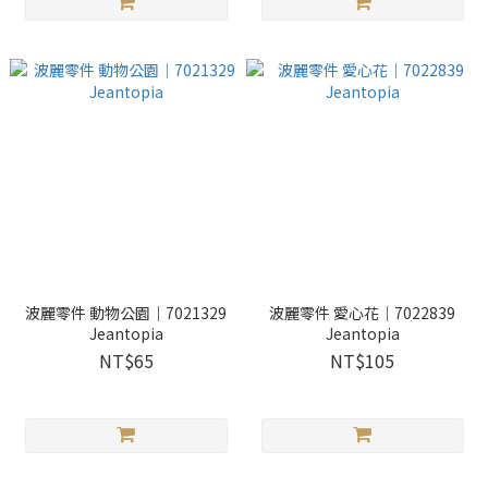
波麗零件 動物公園｜7021329
波麗零件 愛心花｜7022839
Jeantopia
Jeantopia
NT$65
NT$105