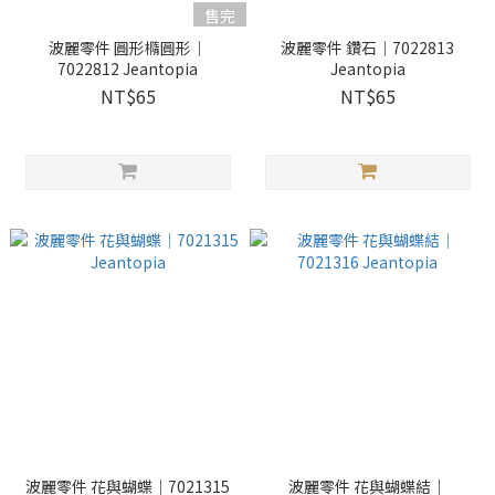
售完
波麗零件 圓形橢圓形｜
波麗零件 鑽石｜7022813
7022812 Jeantopia
Jeantopia
NT$65
NT$65
波麗零件 花與蝴蝶｜7021315
波麗零件 花與蝴蝶結｜