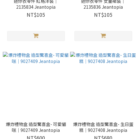
迷你衣零件 紅格洋裝｜
迷你衣零件 女童裙裝｜
2135834 Jeantopia
2135836 Jeantopia
NT$105
NT$105
爆炸禮物盒 造型驚喜盒- 可愛貓
爆炸禮物盒 造型驚喜盒- 生日蛋
咪｜9027409 Jeantopia
糕｜9027408 Jeantopia
NT$600
NT$680