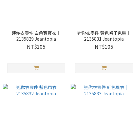
迷你衣零件 白色寶寶衣｜
迷你衣零件 黃色帽子兔裝｜
2135829 Jeantopia
2135831 Jeantopia
NT$105
NT$105