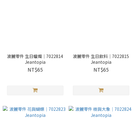
波麗零件 生日蠟燭｜7022814
波麗零件 生日飲料｜7022815
Jeantopia
Jeantopia
NT$65
NT$65