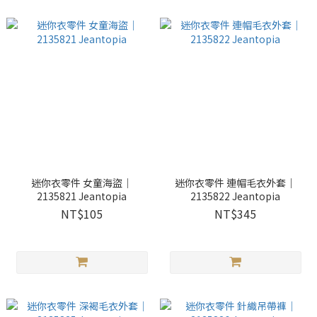
迷你衣零件 女童海盜｜
迷你衣零件 連帽毛衣外套｜
2135821 Jeantopia
2135822 Jeantopia
NT$105
NT$345