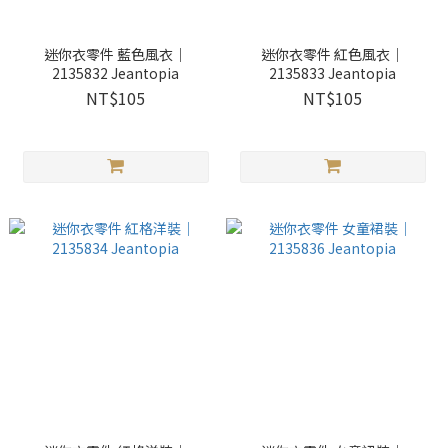
迷你衣零件 藍色風衣｜
迷你衣零件 紅色風衣｜
2135832 Jeantopia
2135833 Jeantopia
NT$105
NT$105