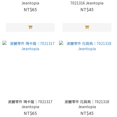
Jeantopia
7021316 Jeantopia
NT$65
NT$45
波麗零件 瑪卡龍｜7021317
波麗零件 花與鳥｜7021318
Jeantopia
Jeantopia
NT$65
NT$45