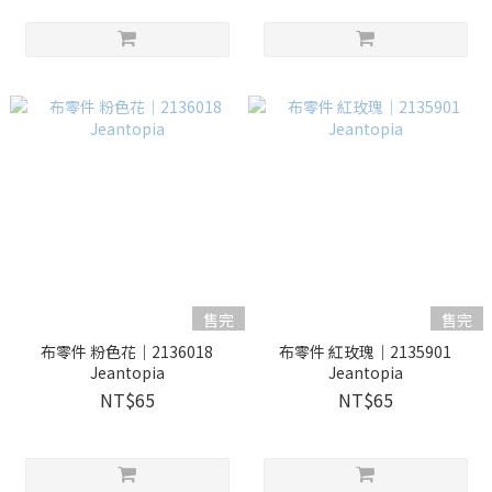
售完
售完
布零件 粉色花｜2136018
布零件 紅玫瑰｜2135901
Jeantopia
Jeantopia
NT$65
NT$65