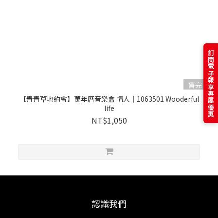
訂閱電子報享專屬優惠
售完
【青青草地約會】萬年曆音樂盒 情人｜1063501 Wooderful
life
NT$1,050
認識我們