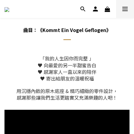
曲目：
《Kommt Ein Vogel Geflogen》
「我的人生因你而完整 」
♥ 向最愛的另一半甜蜜告白
♥ 感謝家人一直以來的陪伴
♥ 寄出給朋友的溫暖祝福
用沉穩內斂的原木底座 & 精巧細緻的零件設計，
感謝那些讓我們生活更踏實又充滿樂趣的人吧！