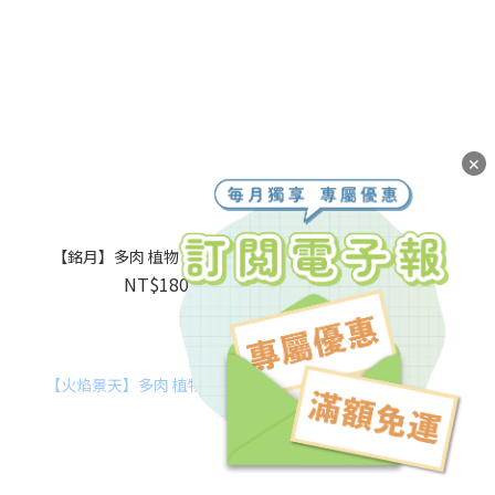
✕
售完
【銘月】多肉 植物 單罐｜蒔光
NT$180