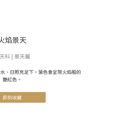
火焰景天
天科 | 景天屬
限水、日照充足下，葉色會呈現火焰般的
艷紅色。
即刻收藏