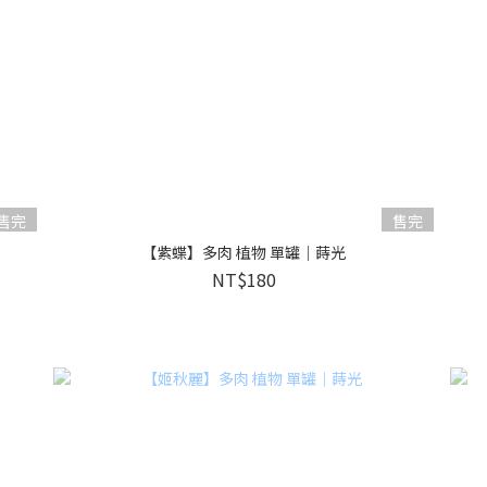
售完
售完
【紫蝶】多肉 植物 單罐｜蒔光
NT$180