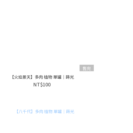
售完
【火焰景天】多肉 植物 單罐｜蒔光
NT$100