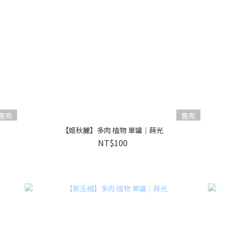
售完
售完
【姬秋麗】多肉 植物 單罐｜蒔光
NT$100