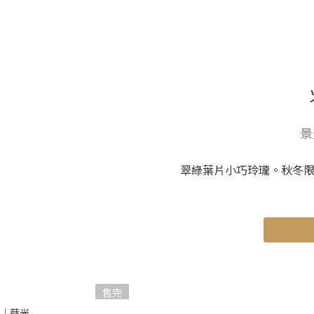
景
翠綠葉片小巧玲瓏。秋冬
售完
罐｜蒔光