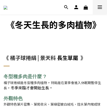
《冬天生長的多肉植物
》
《 橘子球捲絹 | 景天科
長生草
屬
》
冬型種多肉是什麼 ?
，
橘子球捲絹是冬型種多肉植物
特點是在夏季會進入休眠期暫停生
，冬季來臨才會開始生長。
長
外觀特色
外觀特色葉片密集、葉尾收尖，葉緣密披白絨毛，控水葉內彎成球