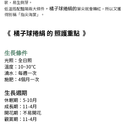
狀，易生側芽。
，橘子球捲絹的
低溫搭配豔陽兩大條件
葉尖就會轉紅，所以又獲
得別稱「指尖海棠」。
《
橘子球捲絹
的 照護重點
》
生長條件
光照：全日照
溫度：10~30℃
澆水：每週一次
施肥：4個月一次
生長週期
休眠期：5-10月
成長期：11-4月
開花期：不易開花
觀賞期：11-4月