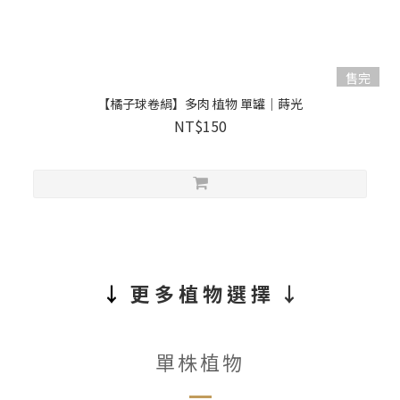
售完
【橘子球卷絹】多肉 植物 單罐｜蒔光
NT$150
↓
更 多 植 物 選 擇
↓
單株植物