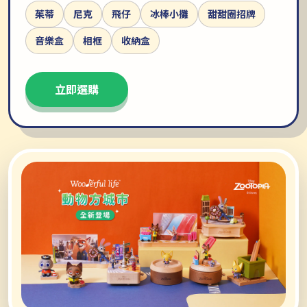
茱蒂
尼克
飛仔
冰棒小攤
甜甜圈招牌
音樂盒
相框
收納盒
立即選購