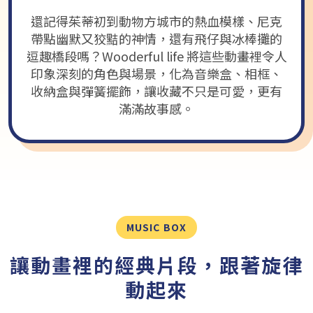
還記得茱蒂初到動物方城市的熱血模樣、尼克
帶點幽默又狡黠的神情，還有飛仔與冰棒攤的
逗趣橋段嗎？Wooderful life 將這些動畫裡令人
印象深刻的角色與場景，化為音樂盒、相框、
收納盒與彈簧擺飾，讓收藏不只是可愛，更有
滿滿故事感。
MUSIC BOX
讓動畫裡的經典片段，跟著旋律
動起來